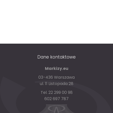
Markizy Koszowe
Markizy balkonowe
Pergole tarasowe
Zadaszenia stałe
Tunele wejściowe
Dane kontaktowe
Tkaniny markizowe
Markizy.eu
03-436 Warszawa
Realizacje markiz
ul. 11 Listopada 28
Pergole drewniane
Tel. 22 299 00 98
602 697 787
Pergole aluminiowe