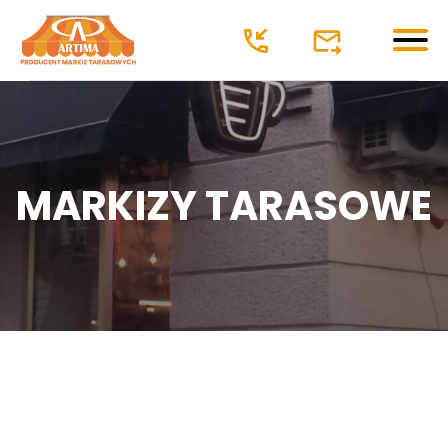
Markizy
O firmie
MARKIZY TARASOWE
Oferta
Markizy Tarasowe klasyczne
Tarasowa półkaseta
Tarasowa kaseta
Markizy restauracyjne