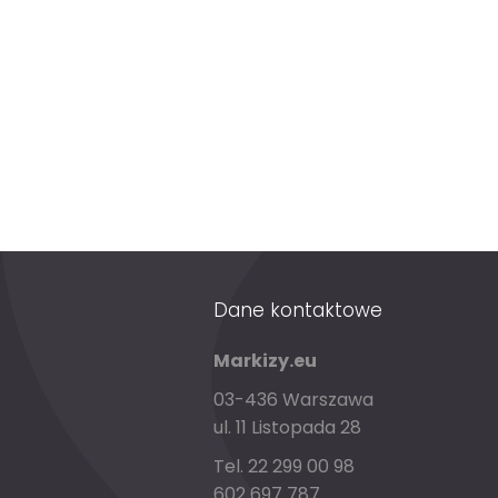
Dane kontaktowe
Markizy.eu
03-436 Warszawa
ul. 11 Listopada 28
Tel. 22 299 00 98
602 697 787