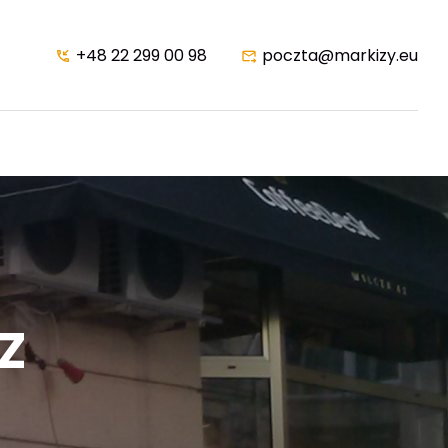
+48 22 299 00 98
poczta@markizy.eu
Z