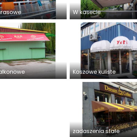
tarasowe
W kasecie
balkonowe
Koszowe kuliste
zadaszenia stałe