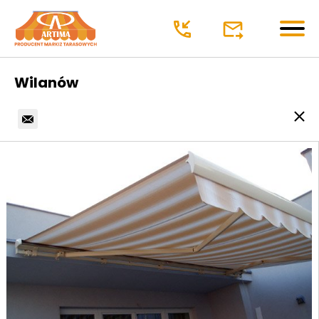
Markizy
Wilanów
O firmie
Oferta
Markizy Tarasowe klasyczne
Dane kontaktowe
Tarasowa półkaseta
Markizy.eu
03-436 Warszawa
Tarasowa kaseta
ul. 11 Listopada 28
Markizy restauracyjne
Tel. 22 299 00 98