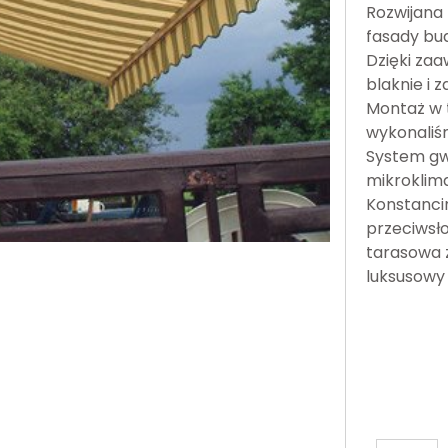
Rozwijana
fasady bu
Dzięki zaa
blaknie i 
Montaż w 
wykonaliśm
System gw
mikroklima
Konstancin
przeciwsło
tarasowa z
luksusowy