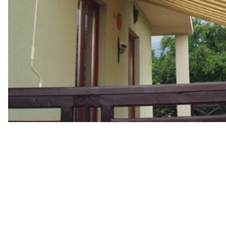
Dane kontaktowe
Markizy.eu
03-436 Warszawa
ul. 11 Listopada 28
Tel. 22 299 00 98
602 697 787