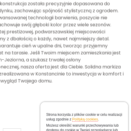
 konstrukcja została precyzyjnie dopasowana do
dynku, zachowując spójność stylistyczną z ogrodem.
wansowanej technologii barwienia, poszycie nie
zachowuje swój głęboki kolor przez wiele sezonów.
tej prestiżowej, podwarszawskiej miejscowości
y z dbałością o każdy, nawet najmniejszy detal.
arantuje cień w upalne dni, tworząc przyjemny
t na tarasie. Jeśli Twoim miejscem zamieszkania jest
-Jeziorna, a szukasz trwałej osłony
necznej, nasza oferta jest dla Ciebie. Solidna markiza
Menu Lewe
realizowana w Konstancinie to inwestycja w komfort i
 wygląd Twojego domu.
Pergole Tarasowe i inne
Markizy tarasowe
Markizy balkonowe
Strona korzysta z plików cookie w celu realizacji
usług zgodnie z
Polityką cookies
.
Możesz określić warunki przechowywania lub
dostępu do cookie w Twojej przeglądarce lub