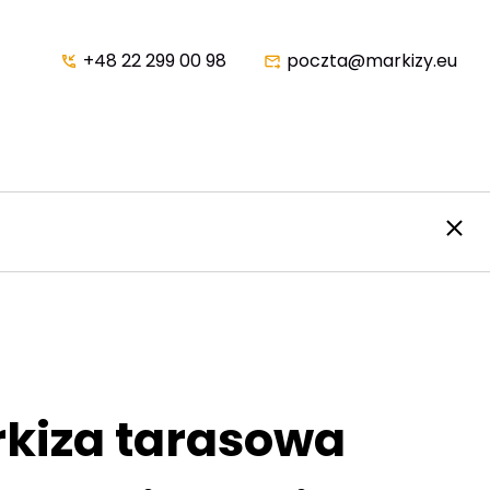
+48 22 299 00 98
poczta@markizy.eu
kiza tarasowa